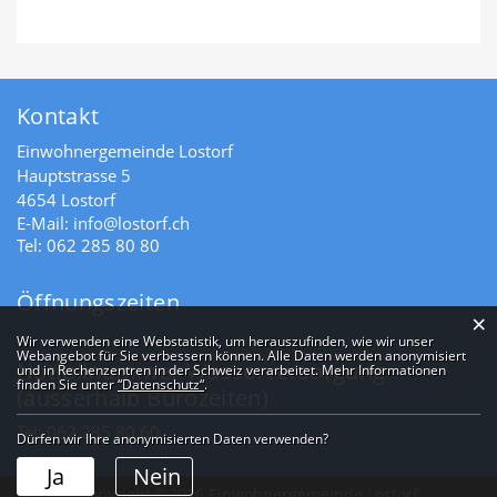
Fusszeile
Kontakt
Einwohnergemeinde Lostorf
Hauptstrasse 5
4654 Lostorf
E-Mail:
info@lostorf.ch
Tel:
062 285 80 80
Öffnungszeiten
×
Webstatistik
Wir verwenden eine Webstatistik, um herauszufinden, wie wir unser
Webangebot für Sie verbessern können. Alle Daten werden anonymisiert
Notfallnummer Wasserversorgung
und in Rechenzentren in der Schweiz verarbeitet. Mehr Informationen
finden Sie unter
“Datenschutz“
.
(ausserhalb Bürozeiten)
Tel:
062 285 80 60
Dürfen wir Ihre anonymisierten Daten verwenden?
Ja
Nein
Copyright ©2026 Einwohnergemeinde Lostorf