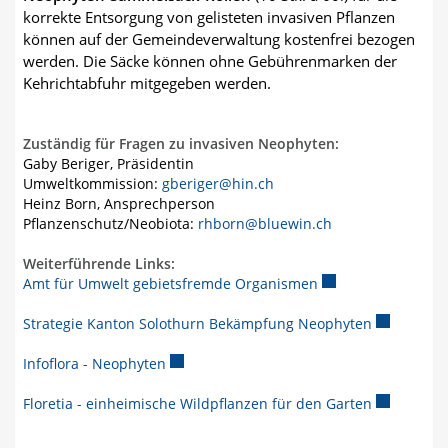
korrekte Entsorgung von gelisteten invasiven Pflanzen
können auf der Gemeindeverwaltung kostenfrei bezogen
werden. Die Säcke können ohne Gebührenmarken der
Kehrichtabfuhr mitgegeben werden.
Zuständig für Fragen zu invasiven Neophyten:
Gaby Beriger, Präsidentin
Umweltkommission:
gberiger@hin.ch
Heinz Born, Ansprechperson
Pflanzenschutz/Neobiota:
rhborn@bluewin.ch
Weiterführende Links:
Amt für Umwelt gebietsfremde Organismen
Externer Link wird
Strategie Kanton Solothurn Bekämpfung Neophyten
Externer Li
Infoflora - Neophyten
Externer Link wird in einem neuen Fenster
Floretia - einheimische Wildpflanzen für den Garten
Externer Li