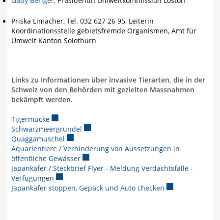
Gaby Beriger
, Präsidentin Umweltkommission Lostorf
Priska Limacher, Tel. 032 627 26 95, Leiterin
Koordinationsstelle gebietsfremde Organismen, Amt für
Umwelt Kanton Solothurn
Links zu Informationen über invasive Tierarten, die in der
Schweiz von den Behörden mit gezielten Massnahmen
bekämpft werden.
Tigermücke
Externer Link wird in einem neuen Fenster geöffnet
Schwarzmeergrundel
Externer Link wird in einem neuen Fenste
Quaggamuschel
Externer Link wird in einem neuen Fenster geöf
Aquarientiere / Verhinderung von Aussetzungen in
öffentliche Gewässer
Externer Link wird in einem neuen Fenster
Japankäfer / Steckbrief Flyer - Meldung Verdachtsfälle -
Verfügungen
Externer Link wird in einem neuen Fenster geöffne
Japankäfer stoppen, Gepäck und Auto checken
Externer Link wi