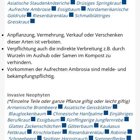
Asiatische Staudenknöteriche
Externer Link wird in einem neuen
Drüsiges Springkraut
Externer 
Aufrechte Ambrosie
Externer Link wird in einem neuen Fenster
Essigbaum
Externer Link wird in einem 
Nordamerikanische
Goldrute
Externer Link wird in einem neuen Fenster geöffnet.
Riesenbärenklau
Externer Link wird in einem neuen
Schmalblättriges
Greiskraut
Externer Link wird in einem neuen Fenster geöffnet.
Anpflanzung, Vermehrung, Verkauf oder Verschenken
dieser Arten ist verboten.
Verpflichtung auch die indirekte Verbreitung z.B. durch
Wurzeln im Aushub oder Samen im Kompost zu
verhindern.
Vorkommen der Aufrechten Ambrosia sind melde- und
bekämpfungspflichtig.
Invasive Neophyten
(*Einzelne Teile oder ganze Pflanze giftig oder leicht giftig)
Armenische Brombeere
Externer Link wird in einem neuen Fens
Asiatische Geissblätter
Externer Link
Blauglockenbaum
Externer Link wird in einem neuen Fenster g
Chinesische Hanfpalme
Externer Link wir
Einjähriges
Berufkraut
Externer Link wird in einem neuen Fenster geöffnet.
Essigbaum
Externer Link wird in einem neuen Fen
Fünffingerige Jungfernrebe
Externe
Glattes Zackenschötchen
Externer Link wird in einem neuen Fen
Götterbaum
Externer Link wird in 
Kaukasus
Fettkraut
Externer Link wird in einem neuen Fenster geöffnet.
Kirschlorbeer
Externer Link wird in einem neuen Fe
Riesenbärenklau
Externer Link wir
Robinie
Extern
Schneebeere
Externer Link wird in einem neuen Fenster geöffn
Seidiger Hornstrauch
Externer Link wird in ei
Sommerflieder
Extern