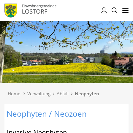
Kopfzeile
Kopfzeile
Home
Verwaltung
Abfall
Neophyten
(ausgewählt)
Inhalt
Neophyten / Neozoen
Invasive Neophyten